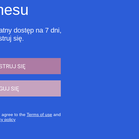
nesu
tny dostęp na 7 dni,
truj się.
STRUJ SIĘ
GUJ SIĘ
u agree to the
Terms of use
and
cy policy