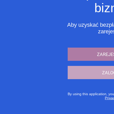
biz
Aby uzyskać bezpła
zarejes
ZAREJE
ZALO
By using this application, yo
Priva