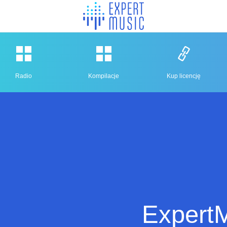
Radio
Kompilacje
Kup licencję
ExpertM