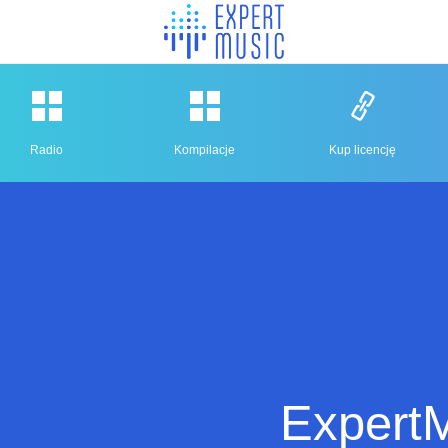
Radio
Kompilacje
Kup licencję
ExpertM