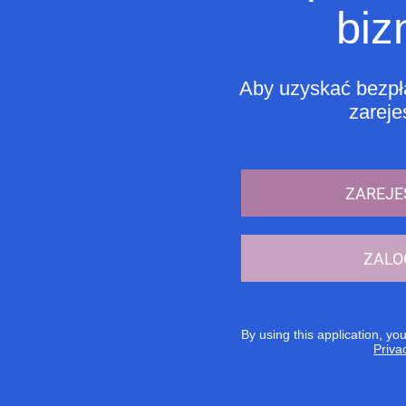
biz
Aby uzyskać bezpła
zarejes
ZAREJE
ZALO
By using this application, yo
Priva