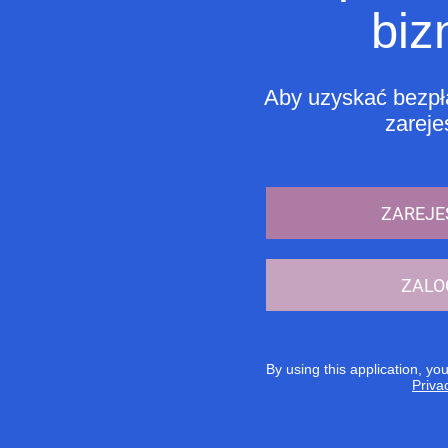
biz
Aby uzyskać bezpła
zarejes
ZAREJE
ZALO
By using this application, yo
Priva