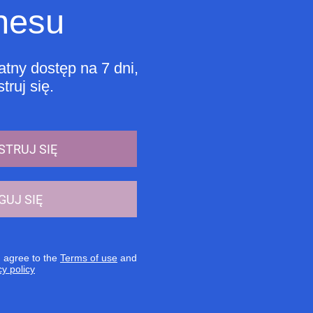
nesu
tny dostęp na 7 dni,
truj się.
STRUJ SIĘ
GUJ SIĘ
u agree to the
Terms of use
and
cy policy