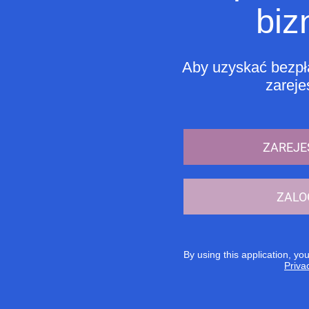
biz
Aby uzyskać bezpła
zarejes
ZAREJE
ZALO
By using this application, yo
Priva