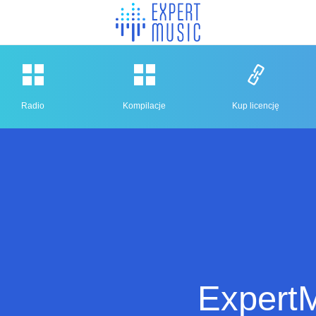
Radio
Kompilacje
Kup licencję
ExpertM