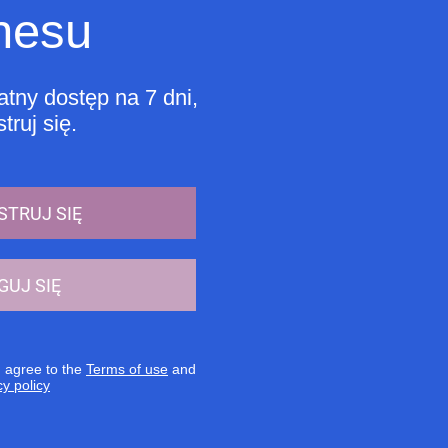
nesu
tny dostęp na 7 dni,
truj się.
STRUJ SIĘ
GUJ SIĘ
u agree to the
Terms of use
and
cy policy